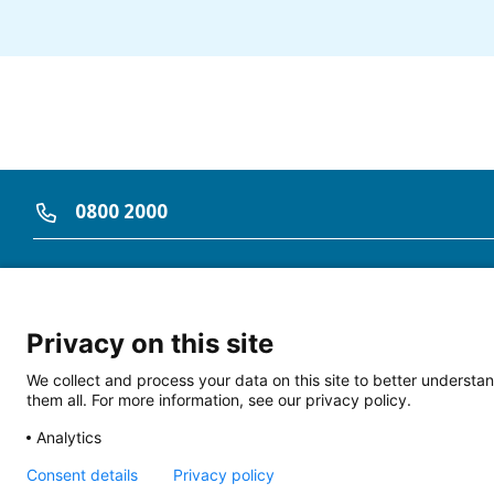
INHOUDSOPGA
INLEIDING
ALGEMENE BEP
Bel direct naar
0800 2000
DE KLACHTENP
Algemeen
Op de hoogte blijven?
Cookies
Privacy on this site
HET INDIENEN 
LinkedIn
Privacy statement
We collect and process your data on this site to better understan
Toegankelijkheid
them all. For more information, see our privacy policy.
Contact
Analytics
Klacht indienen
INTERNE BEHA
Consent details
Privacy policy