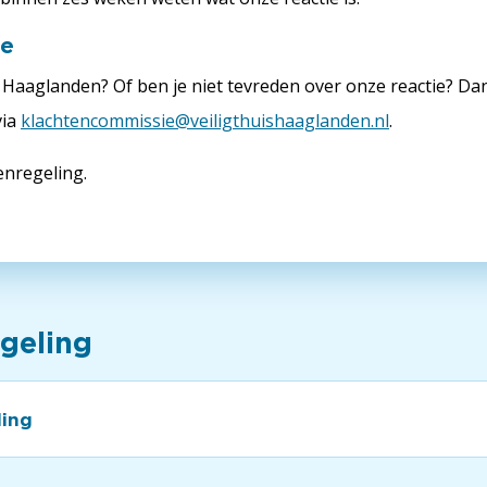
ie
s Haaglanden? Of ben je niet tevreden over onze reactie? Dan 
via
klachtencommissie@veiligthuishaaglanden.nl
.
enregeling.
geling
ling