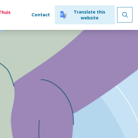
Open
Translate this
Thuis
Contact
Ga n
dialog
website