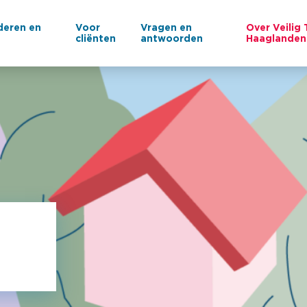
deren en
Voor
Vragen en
Over Veilig 
n
cliënten
antwoorden
Haaglanden