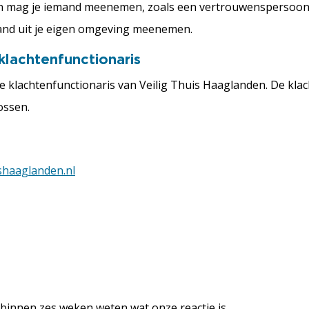
 Dan mag je iemand meenemen, zoals een vertrouwenspersoon
mand uit je eigen omgeving meenemen.
lachtenfunctionaris
 klachtenfunctionaris van Veilig Thuis Haaglanden. De kla
ossen.
shaaglanden.nl
e binnen zes weken weten wat onze reactie is.