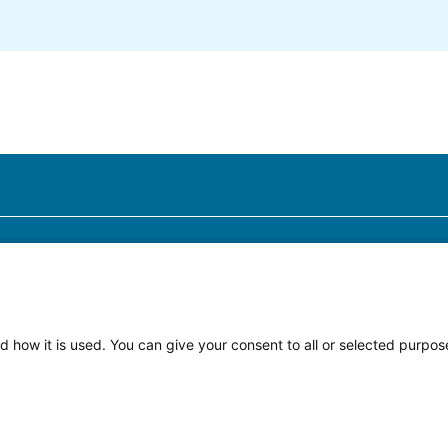
VE
ALINGEN
ROCEDURE
VAN EEN KLACHT
d how it is used. You can give your consent to all or selected purpos
NDELING VAN DE KLACHT