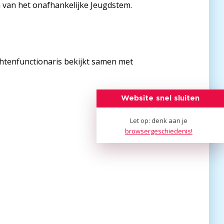
 van het onafhankelijke Jeugdstem.
chtenfunctionaris bekijkt samen met
Website snel sluiten
Je w
Let op: denk aan je
browsergeschiedenis!