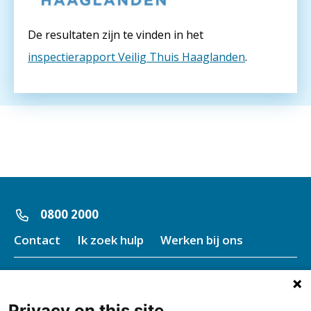
De resultaten zijn te vinden in het
inspectierapport Veilig Thuis Haaglanden
.
Bel direct naar
0800 2000
Contact
Ik zoek hulp
Werken bij ons
Algemeen
Privacy on this site